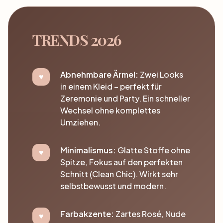
TRENDS 2026
Abnehmbare Ärmel:
Zwei Looks
in einem Kleid – perfekt für
Zeremonie und Party. Ein schneller
Wechsel ohne komplettes
Umziehen.
Minimalismus:
Glatte Stoffe ohne
Spitze, Fokus auf den perfekten
Schnitt (Clean Chic). Wirkt sehr
selbstbewusst und modern.
Farbakzente:
Zartes Rosé, Nude