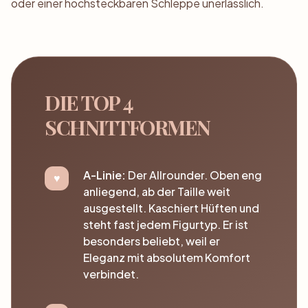
oder einer hochsteckbaren Schleppe unerlässlich.
DIE TOP 4
SCHNITTFORMEN
A-Linie:
Der Allrounder. Oben eng
anliegend, ab der Taille weit
ausgestellt. Kaschiert Hüften und
steht fast jedem Figurtyp. Er ist
besonders beliebt, weil er
Eleganz mit absolutem Komfort
verbindet.