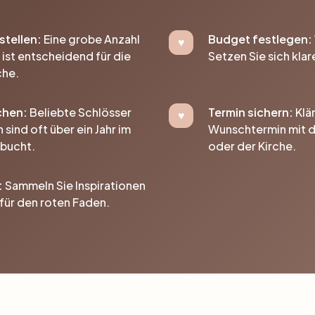
stellen:
Eine grobe Anzahl
Budget festlegen:
ist entscheidend für die
Setzen Sie sich klar
che.
chen:
Beliebte Schlösser
Termin sichern:
Klä
sind oft über ein Jahr im
Wunschtermin mit 
bucht.
oder der Kirche.
:
Sammeln Sie Inspirationen
 für den roten Faden.