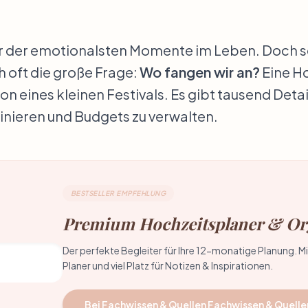
er der emotionalsten Momente im Leben. Doch s
ich oft die große Frage:
Wo fangen wir an?
Eine Ho
on eines kleinen Festivals. Es gibt tausend Deta
dinieren und Budgets zu verwalten.
BESTSELLER EMPFEHLUNG
Premium Hochzeitsplaner & Or
Der perfekte Begleiter für Ihre 12-monatige Planung. M
Planer und viel Platz für Notizen & Inspirationen.
Bei Fachwissen & Quellen Fachwissen & Quelle