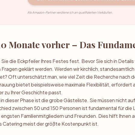
Als Amazon-Partner verdiene ich an qualifizierten Verkäufen.
s 10 Monate vorher – Das Fundam
 Sie die Eckpfeiler Ihres Festes fest. Bevor Sie sich in Detail
 Fragen geklärt werden. Werden wir kirchlich, standesamtlich 
t? Oft unterschätzt man, wie viel Zeit die Recherche nach d
rauung bietet beispielsweise maximale Flexibilität, erfordert
 zu Ihrer Geschichte passt.
 in dieser Phase ist die grobe Gästeliste. Sie müssen nicht a
hied zwischen 50 und 150 Personen ist fundamental für die 
n engsten Familienmitgliedern und Freunden. Dies hilft Ihnen a
as Catering meist der größte Kostenpunkt ist.