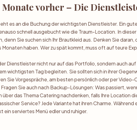
6 Monate vorher – Die Dienstleist
eht es an die Buchung der wichtigsten Dienstleister. Ein gut
genauso schnell ausgebucht wie die Traum-Location. In diese
n, denn Sie suchen sich Ihr Brautkleid aus. Denken Sie daran, 
chs Monaten haben. Wer zu spät kommt, muss oft auf teure E
er Dienstleister nicht nur auf das Portfolio, sondern auch au
m wichtigsten Tag begleiten. Sie sollten sich in ihrer Gegen
en Sie Vorgespräche, am besten persönlich oder per Video-Cal
Fragen Sie auch nach Backup-Lösungen: Was passiert, wenn 
ch über das Thema Catering nachdenken, falls Ihre Location die
ssischer Service? Jede Variante hat ihren Charme. Während ei
kt ein serviertes Menü edler und ruhiger.