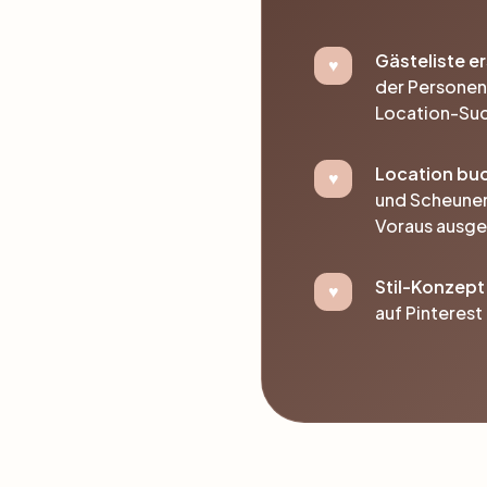
Gästeliste er
der Personen 
Location-Su
Location bu
und Scheunen 
Voraus ausge
Stil-Konzept
auf Pinterest