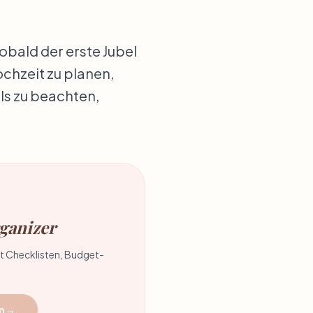
obald der erste Jubel
chzeit zu planen,
ils zu beachten,
ganizer
it Checklisten, Budget-
n →