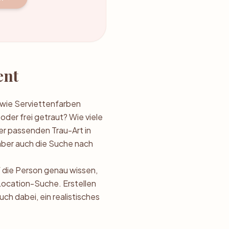
ent
s wie Serviettenfarben
oder frei getraut? Wie viele
er passenden Trau-Art in
 aber auch die Suche nach
uf die Person genau wissen,
Location-Suche. Erstellen
uch dabei, ein realistisches