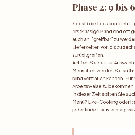
Phase 2: 9 bis 
Sobald die Location steht, g
erstklassige Band sind oft 
auch an, "greifbar" zu werde
Lieferzeiten von bis zu se
zurückgreifen.
Achten Sie bei der Auswahl d
Menschen werden Sie an Ihre
blind vertrauen können. Führ
Arbeitsweise zu bekommen. 
In dieser Zeit sollten Sie au
Menü? Live-Cooking oder kla
jeder findet, was er mag, wir