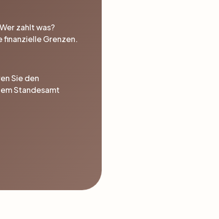
Wer zahlt was?
e finanzielle Grenzen.
ren Sie den
dem Standesamt