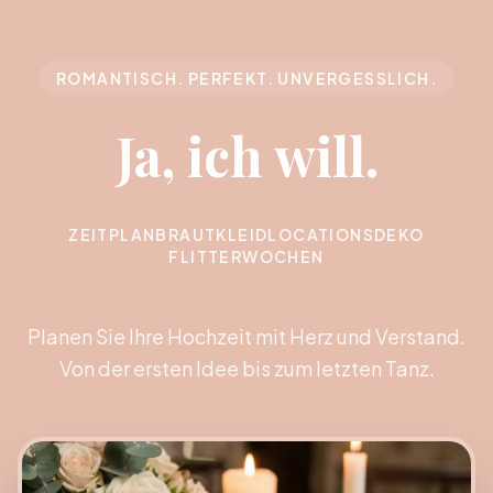
ROMANTISCH. PERFEKT. UNVERGESSLICH.
Ja, ich will.
ZEITPLAN
BRAUTKLEID
LOCATIONS
DEKO
FLITTERWOCHEN
Planen Sie Ihre Hochzeit mit Herz und Verstand.
Von der ersten Idee bis zum letzten Tanz.